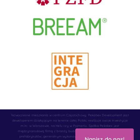
Nowoczesne mieszkania w centrum Częstochowy. Pekabex Development jest
deweloperem działającym na terenie całej Polski, realizuje swoje inwestycje
m.in.: w Warszawie, na Helu czy w Poznaniu. Spółka Pekabex jest
międzynarodową firmą z branży budowlanej: wi wiodącym wytwórcą
prefabrykatów, generalnym wykonawcą i deweloperem z bogatym
Napisz do nas!