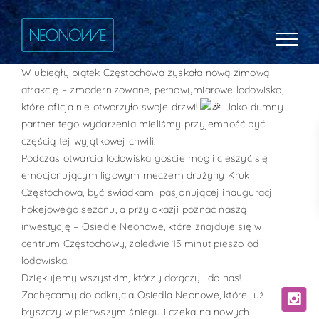
Przejdź
do
zawartości
W ubiegły piątek Częstochowa zyskała nową zimową
atrakcję – zmodernizowane, pełnowymiarowe lodowisko,
które oficjalnie otworzyło swoje drzwi!
Jako dumny
partner tego wydarzenia mieliśmy przyjemność być
częścią tej wyjątkowej chwili.
Podczas otwarcia lodowiska goście mogli cieszyć się
emocjonującym ligowym meczem drużyny Kruki
Częstochowa, być świadkami pasjonującej inauguracji
hokejowego sezonu, a przy okazji poznać naszą
inwestycję – Osiedle Neonowe, które znajduje się w
centrum Częstochowy, zaledwie 15 minut pieszo od
lodowiska.
Dziękujemy wszystkim, którzy dołączyli do nas!
Zachęcamy do odkrycia Osiedla Neonowe, które już
błyszczy w pierwszym śniegu i czeka na nowych