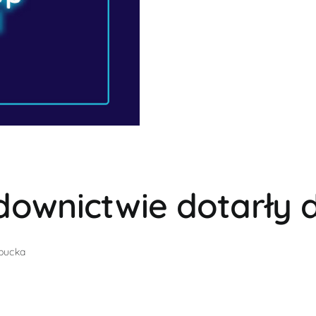
downictwie dotarły 
bucka