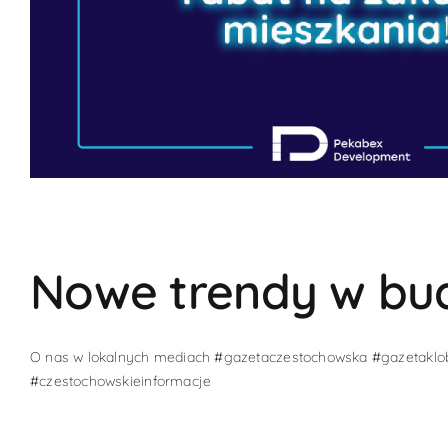
Nowe trendy w bu
O nas w lokalnych mediach #gazetaczestochowska #gazetaklo
#czestochowskieinformacje