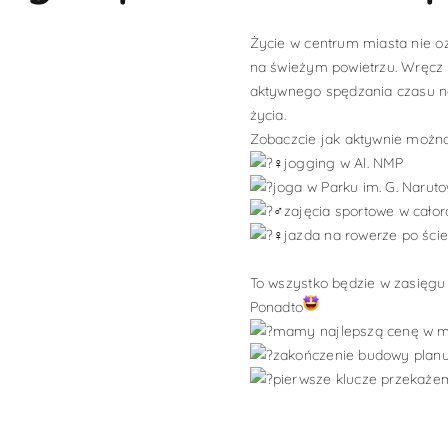
Życie w centrum miasta nie oz
na świeżym powietrzu. Wręcz 
aktywnego spędzania czasu na
życia.
Zobaczcie jak aktywnie można
jogging w Al. NMP
joga w Parku im. G. Narut
zajęcia sportowe w cało
jazda na rowerze po śc
To wszystko będzie w zasięgu
Ponadto
mamy najlepszą cenę w mi
zakończenie budowy plan
pierwsze klucze przekaże