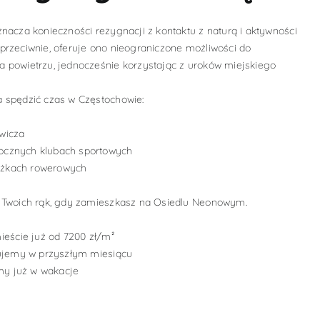
nacza konieczności rezygnacji z kontaktu z naturą i aktywności
przeciwnie, oferuje ono nieograniczone możliwości do
 powietrzu, jednocześnie korzystając z uroków miejskiego
 spędzić czas w Częstochowie:
owicza
rocznych klubach sportowych
ieżkach rowerowych
 Twoich rąk, gdy zamieszkasz na Osiedlu Neonowym.
eście już od 7200 zł/m²
ujemy w przyszłym miesiącu
my już w wakacje