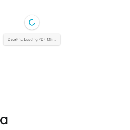
DearFlip: Loading PDF 26% ...
ja