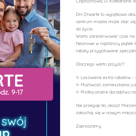
Częstochowa, ul. Katedralna 1
Dni Otwarte to wyjątkowa oka
centrum miasta może stać się
do życia.
Warto zarezerwować czas na s
Neonowe w najbliższy piątek 
rabaty przygotowane specjaln
Dlaczego warto przyjść?
✨ Losowanie extra rabatów – 
✨ Możliwość zamieszkania już
✨ Profesjonalne doradztwo n
Nie przegap tej okazji! Marzen
zakochaj się w nowym miejscu
Zapraszamy