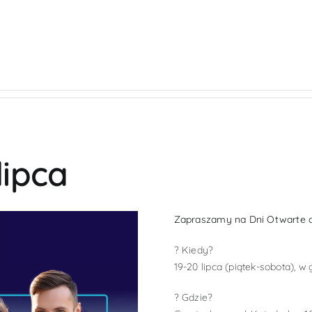
GALERIA
AKTUALNOŚCI
WYKOŃCZENIA
HI
lipca
Zapraszamy na Dni Otwarte 
? Kiedy?
19-20 lipca (piątek-sobota), w
? Gdzie?