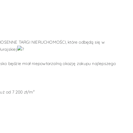
IOSENNE TARGI NIERUCHOMOŚCI, które odbędą się w
urajskiej
oisko będzie miał niepowtarzalną okazję zakupu najlepszego
już od 7 200 zł/m²
e