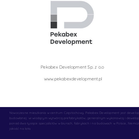
Pekabex Development Sp. z o.o
www.pekabexdevelopment.pl
Nowoczesne mieszkania w centrum Częstochowy. Pekabex Development jest deweloperem
budowlanej: wi wiodącym wytwórcą prefabrykatów, generalnym wykonawcą i dewelope
ponad dwa tysiące specjalistów w biurach, fabrykach i na budowach w Polsce, Niemc
jakość na lata.