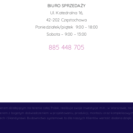
BIURO SPRZEDAŻY
Ul. Katedralna 16,
42-202 Częstochowa
Poniedziałek/piątek 9:00 – 18:00
Sobota – 9:00 – 13:00
885 448 705
 działającym na terenie całej Polski, realizuje swoje inwestycje m.in.: w Warszawie, na
rem z bogatym doświadczeniem w projektowaniu, produkcji, montażu oraz kompleksowych u
zech i Skandynawii. Budownictwo systemowe to dla naszych Klientów wartość dodana dzięki: