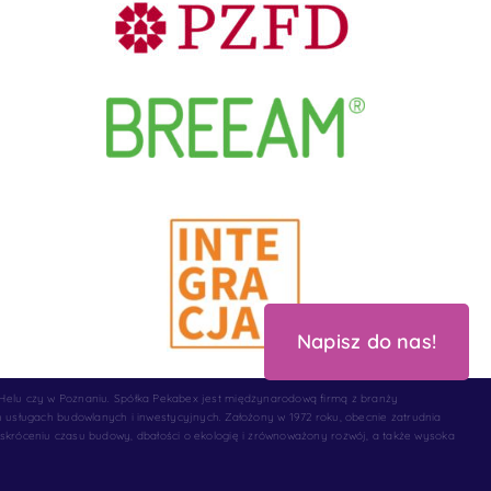
Napisz do nas!
 Helu czy w Poznaniu. Spółka Pekabex jest międzynarodową firmą z branży
sługach budowlanych i inwestycyjnych. Założony w 1972 roku, obecnie zatrudnia
 skróceniu czasu budowy, dbałości o ekologię i zrównoważony rozwój, a także wysoka