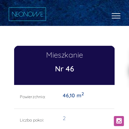
Mieszkanie
Nr 46
2
46,10 m
Powierzchnia:
2
Liczba pokoi: