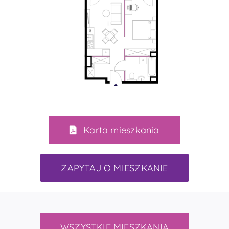
Karta mieszkania
ZAPYTAJ O MIESZKANIE
WSZYSTKIE MIESZKANIA