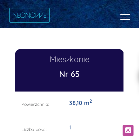
Mieszkanie
Nr 65
2
38,10 m
Powierzchnia:
1
Liczba pokoi: