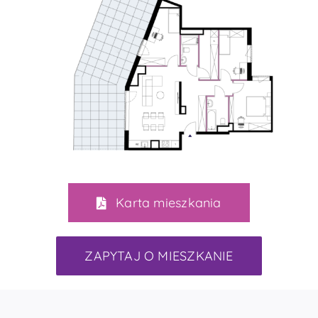
Karta mieszkania
ZAPYTAJ O MIESZKANIE