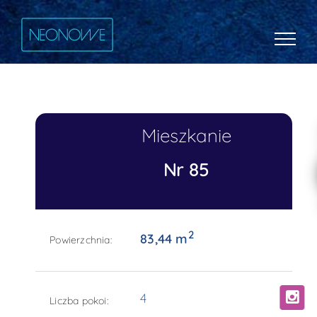
Mieszkanie
Nr 85
2
83,44 m
Powierzchnia:
4
Liczba pokoi: