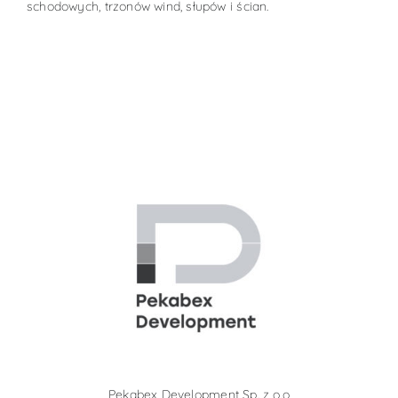
schodowych, trzonów wind, słupów i ścian.
Pekabex Development Sp. z o.o