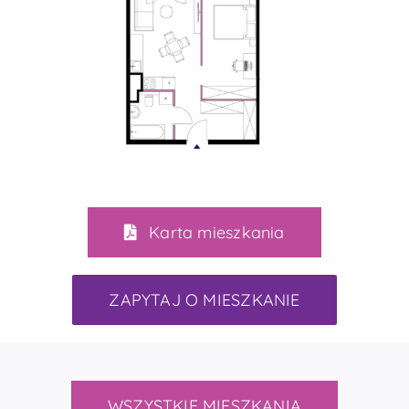
Karta mieszkania
ZAPYTAJ O MIESZKANIE
WSZYSTKIE MIESZKANIA