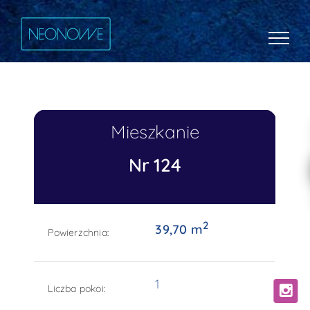
Mieszkanie
Nr 124
2
39,70 m
Powierzchnia:
1
Liczba pokoi: